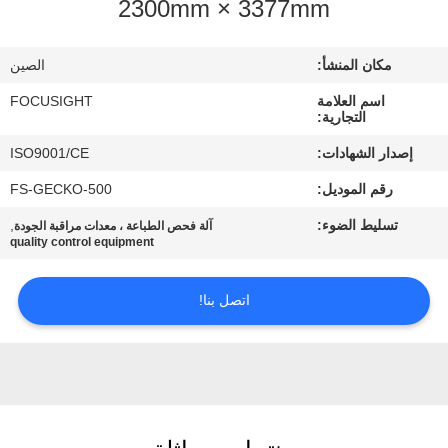
2300mm × 3377mm
مراقبة
الجودة
مكان المنشأ:
الصين
اسم العلامة
FOCUSIGHT
اتصل
التجارية:
بنا
إصدار الشهادات:
ISO9001/CE
رقم الموديل:
FS-GECKO-500
أخبار
تسليط الضوء:
,
آلة فحص الطباعة ، معدات مراقبة الجودة
quality control equipment
اطلب
اتصل بنا!
اقتباس
خريطة
الموقع