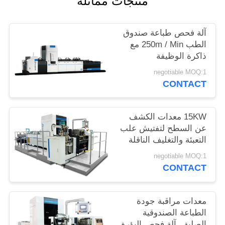
منتجات مماثلة
PRIVACY
POLICY
آلة فحص طباعة صندوق
الطب 250m / Min مع
ذاكرة الوظيفة
negotiable MOQ:1
CONTACT
15KW معدات الكشف
عن السطح لتفتيش علب
التعبئة والتغليف الناقلة
للحزم المتعددة
negotiable MOQ:1
CONTACT
معدات مراقبة جودة
الطباعة الصندوقية
الصلبة ، آلة فحص البؤرة