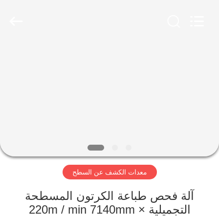
2026
Focusight
Technology
Co.,Ltd.
All
Rights
Reserved.
مسكن
منتجات
معلومات
عنا
جولة
معدات الكشف عن السطح
في
المعمل
آلة فحص طباعة الكرتون المسطحة
التجميلية 220m / min 7140mm ×