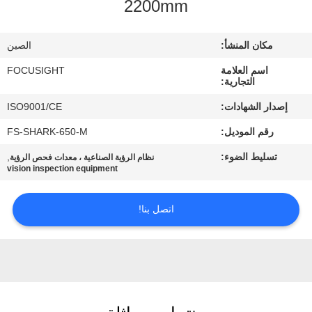
2200mm
مراقبة
الجودة
مكان المنشأ:
الصين
اسم العلامة
FOCUSIGHT
اتصل
التجارية:
بنا
إصدار الشهادات:
ISO9001/CE
رقم الموديل:
FS-SHARK-650-M
أخبار
تسليط الضوء:
,
نظام الرؤية الصناعية ، معدات فحص الرؤية
vision inspection equipment
اطلب
اتصل بنا!
اقتباس
خريطة
الموقع