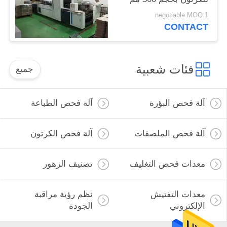
negotiable MOQ:1
CONTACT
فئات شعبية
جميع
آلة فحص البؤرة
آلة فحص الطباعة
آلة فحص الملصقات
آلة فحص الكرتون
معدات فحص التغليف
تصنيف الزهور
معدات التفتيش
نظم رؤية مراقبة
الإلكتروني
الجودة