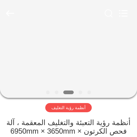
2026
Focusight
Technology
Co.,Ltd.
All
Rights
Reserved.
مسكن
منتجات
معلومات
عنا
جولة
أنظمة رؤية التغليف
في
المعمل
أنظمة رؤية التعبئة والتغليف المعقمة ، آلة
فحص الكرتون 6950mm × 3650mm ×