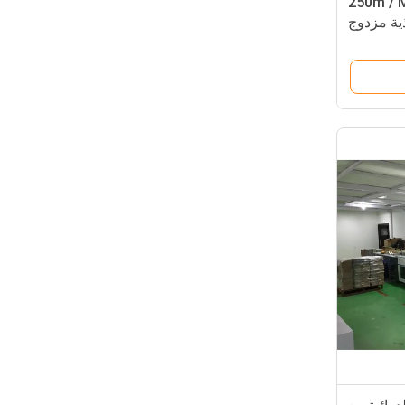
فحص الإلكتروني 250m / Min
ية مزدوج