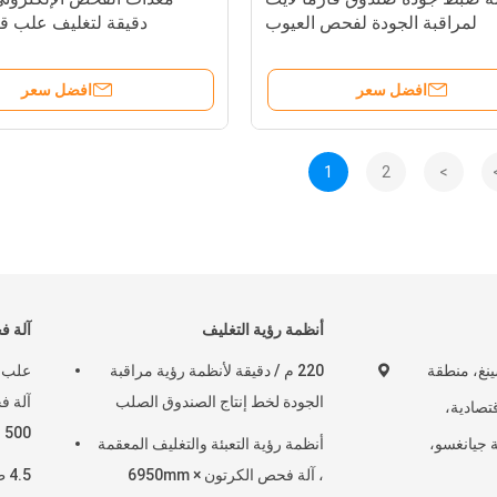
لمراقبة الجودة لفحص العيوب
دقيقة لتغليف علب قا
افضل سعر
افضل سعر
1
2
>
أنظمة رؤية التغليف
آلة ف
شينغ، منطقة
220 م / دقيقة لأنظمة رؤية مراقبة
علب ب
الجودة لخط إنتاج الصندوق الصلب
آلة ف
قتصادية،
500 مم
 جيانغسو،
أنظمة رؤية التعبئة والتغليف المعقمة
، آلة فحص الكرتون 6950mm ×