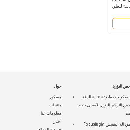
بلة للطي
حص البؤرة
حول
سكويت مطبوعة عالية الدقة
مسكن
حص التركيز البؤري لأقصى حجم
منتجات
معلومات عنا
أخبار
4.5 طن آلة التفتيش Focusinght
خريطة الموقع