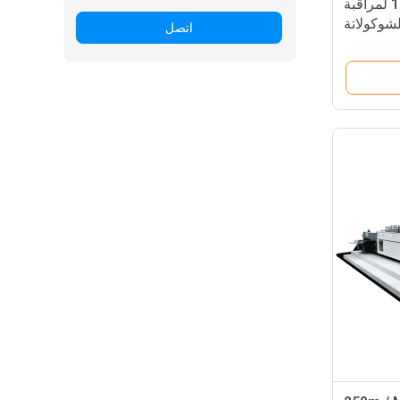
آلة التفتيش البؤري 15KW لمراقبة
لشوكولاتة
اتصل