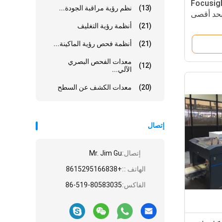
التفتيش الإلكترونية Focusight
(13)
نظم رؤية مراقبة الجودة...
 90 مم × 90 مم بحد أقصى
(21)
أنظمة رؤية التغليف
(21)
أنظمة فحص رؤية الماكينة...
معدات الفحص البصري
(12)
الآلي...
(20)
معدات الكشف عن السطح
إتصال
إتصال:
Mr. Jim Gu
الهاتف ::
+8615295166838
الفاكس:
86-519-80583035