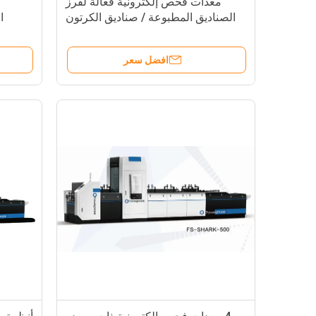
معدات فحص إلكترونية فعالة لفرز
الصناديق المطبوعة / صناديق الكرتون
ا
القابلة للطي
افضل سعر