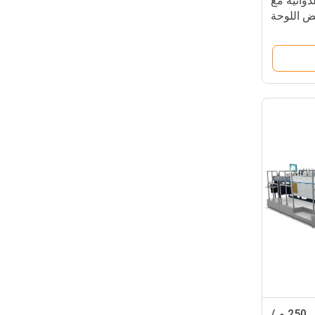
دوائية مع
ض اللوحة
معدات الفحص الإلكتروني 250 م /