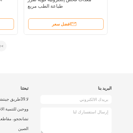
طباعة الطب مربع
افضل سعر
>>
البريد بنا
تبعتنا
لا.39طريق جينت
ووجين للتنمية الا
تشانججو، مقاطعة
الصين