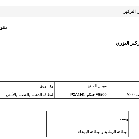
التركيز
منتو
كيز البؤري
موديل المنتج
نوع الورق
V2
FS500 جيكو- P3A1N1
البطاقة الذهبية والفضية والأبيض
وصف
البطاقة الرمادية والبطاقة البيضاء