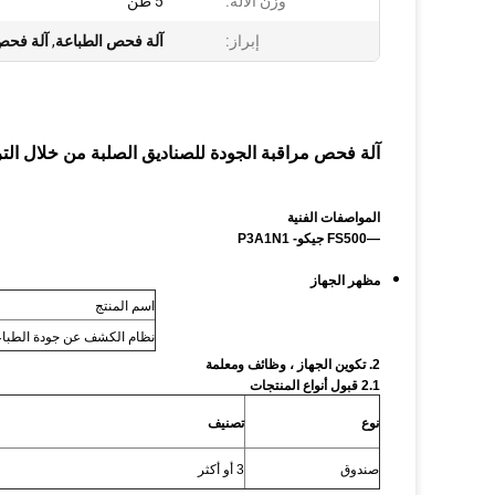
وزن الآلة:
5 طن
إبراز:
آلة فحص الطباعة
,
آلة فحص 
آلة فحص مراقبة الجودة للصناديق الصلبة من خلال التر
المواصفات الفنية
—FS500 جيكو- P3A1N1
مظهر الجهاز
اسم المنتج
نظام الكشف عن جودة الطباعة .0
2. تكوين الجهاز ، وظائف ومعلمة
2.1 قبول أنواع المنتجات
نوع
تصنيف
صندوق
3 أو أكثر