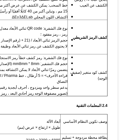
الكشف عن العيب
15 مم ، وتباين أكبر من 40 كابلًا أفقيًا أو رأسيًا ؛
اكتشاف اللون المحلي ΔE≥3ΔELab
رمز ، رمز مفقود ؛
كشف الرمز الشريطي
حجم الرمز ثنائي الأبعاد / (21 + (رقم الإصدار -1) * 4) ≥ 0.38 ؛
لا يحتوي الكشف عن رمز ثنائي الأبعاد وظيفة
نوع فك الشفرة: رمز كشف خطأ رمز الاستجابة 
حجم فك التشفير: mm8mm * 8mm (الإصدار لا يزيد عن 6 ، معدل تصحيح الخطأ لا يقل عن 15 ٪) ؛
يتضمن رمزًا ثنائي الأبعاد لا يمكن اكتشافه بم
كشف كود متغير (صفيف
الوجه)
التصاق
يدعم سطر واحد ومزدوج ، أحرف أبجدية رقمية 
(تصوير مصفوفة الوجه رمز أحادي البعد ، رمز ثنائي الأ
2.4 المعلمات التقنية
وصف تكوين النظام الأساسي
أبعاد الآلة
طويل × ارتفاع × عرض (مم)
بطاقة محطة مزدوجة + تسليم