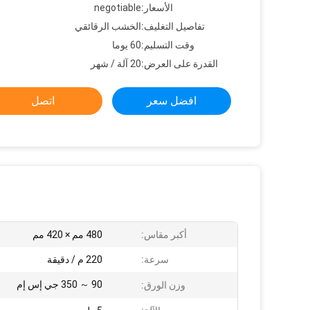
الأسعار:
negotiable
تفاصيل التغليف:
الخشب الرقائقي
وقت التسليم:
60 يوما
القدرة على العرض:
20 آلة / شهر
افضل سعر
اتصل
أكبر مقاس:
480 مم × 420 مم
سرعة:
220 م / دقيقة
90 ～ 350 جي إس إم
وزن الورق: