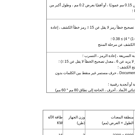
خط السحب: يمكن الكشف عن عرض أكثر من 0.15 مم عموديًا ، أو أفقيًا بعرض 0.2 مم ، وطول أكبر من
نوع فك الشفرة: QR code ثنائي الأبعاد معدل تصحيح خطأ رمز لا يقل عن 15 ٪ رمز خطأ الكشف ، إعادة
 الكشف عن مرحلة المنتج
السريعة ، إعادة الرمز ، التسرب ؛
نتج الكشف ؛
قراءة الأحرف> = 5 أرطال ، خط Document / Pharma ، حرف مستمر غير منقط بين الكلمات بدون
أو أبجدية رقمية ؛
بعاد ، أحرف ، الحاجة إلى نطاق 80 مم * 60 مم)
منطقة المعدات
وزن الجهاز
طاقة الآلة
الطول × العرض (مم)
(طن)
KW