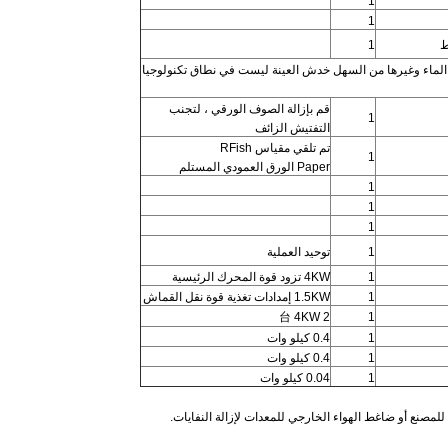
1
1
ط
1
 الماء وغيرها من السهل خدش العينة ليست في نطاق تكنولوجيا
قم بإزالة الصوف الورقي ، لتجنب
1
التفتيش الزائف
تم تلقي مقياس RFish
1
Paper الورق العمودي المستلم
1
1
1
1
توحيد العملية
1
4KW تزود قوة المحرك الرئيسية
1
1.5KW إمدادات تغذية قوة نقل القماش
2 台 4KW
1
1
0.4 كيلو وات
1
0.4 كيلو وات
1
0.04 كيلو وات