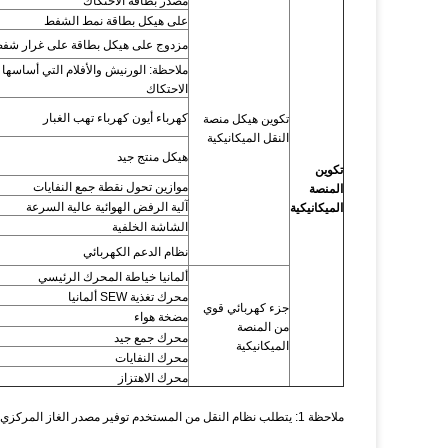
مصدر بطاقة الاحتكاك
على هيكل بطاقة نمط الشفط
مزدوج على هيكل بطاقة على غرار شف
ملاحظة: الورنيش والأفلام التي أساسها
الاحتكاك
كهرباء أيون كهرباء تهب الغبار
تكوين هيكل منصة
النقل الميكانيكية
هيكل منتج جيد
تكوين
موازين تحول نقطة جمع النفايات
المنصة
آلية الرفض الهوائية عالية السرعة
الميكانيكية
الشاشة الخلفية
نظام الدعم الكهربائي
ألمانيا خياطة المحرك الرئيسي
محرك تغذية SEW ألمانيا
جزء كهربائي قوي
مضخة هواء
من المنصة
محرك جمع جيد
الميكانيكية
محرك النفايات
محرك الاهتزاز
ملاحظة 1: يتطلب نظام النقل من المستخدم توفير مصدر الغاز المركزي للمصنع أو ضاغط الهواء الخارجي للمعدات لإزالة النفايات.