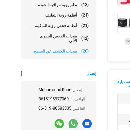
(13)
نظم رؤية مراقبة الجودة...
(21)
أنظمة رؤية التغليف
(21)
أنظمة فحص رؤية الماكينة...
معدات الفحص البصري
(12)
الآلي...
(20)
معدات الكشف عن السطح
إتصال
فصيلية
إتصال:
Muhammad Khan
الهاتف ::
+8615195977069
الفاكس:
86-519-80583035