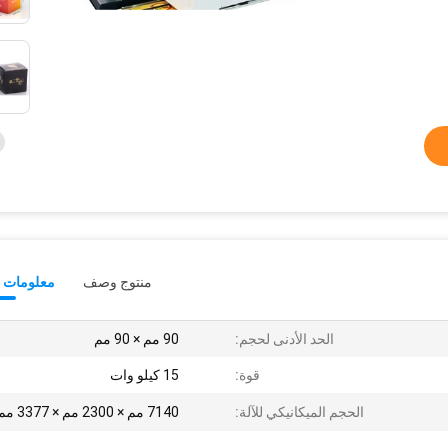
منتوج وصف
معلومات ت
الحد الأدنى لحجم:
90 مم × 90 مم
قوة:
15 كيلو وات
الحجم الميكانيكي للآلة:
7140 مم × 2300 مم × 3377 مم