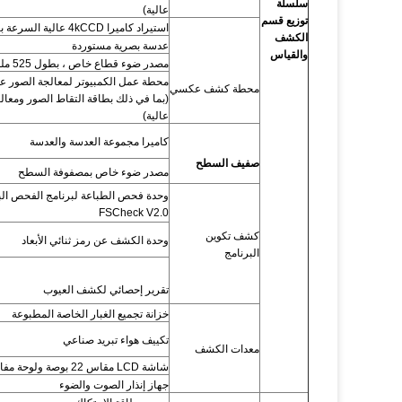
سلسلة
عالية)
توزيع قسم
استيراد كاميرا 4kCCD عالية السرعة بالألوان الكاملة
الكشف
عدسة بصرية مستوردة
والقياس
مصدر ضوء قطاع خاص ، بطول 525 ملم.
محطة عمل الكمبيوتر لمعالجة الصور عا
محطة كشف عكسي
(بما في ذلك بطاقة التقاط الصور ومعال
عالية)
كاميرا مجموعة العدسة والعدسة
صفيف السطح
مصدر ضوء خاص بمصفوفة السطح
وحدة فحص الطباعة لبرنامج الفحص ال
FSCheck V2.0
كشف تكوين
وحدة الكشف عن رمز ثنائي الأبعاد
البرنامج
تقرير إحصائي لكشف العيوب
خزانة تجميع الغبار الخاصة المطبوعة
تكييف هواء تبريد صناعي
معدات الكشف
شاشة LCD مقاس 22 بوصة ولوحة مفاتيح وماوس
جهاز إنذار الصوت والضوء