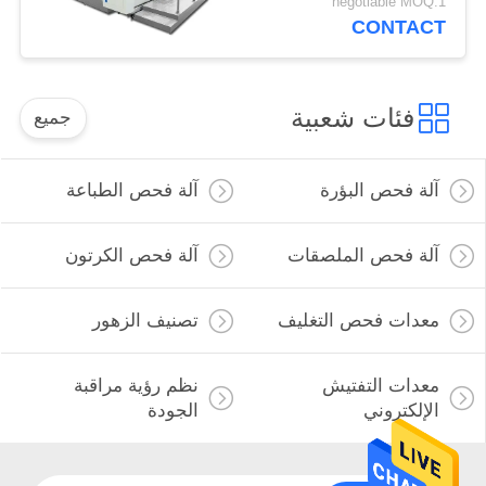
negotiable MOQ:1
CONTACT
فئات شعبية
جميع
آلة فحص البؤرة
آلة فحص الطباعة
آلة فحص الملصقات
آلة فحص الكرتون
معدات فحص التغليف
تصنيف الزهور
معدات التفتيش
نظم رؤية مراقبة
الإلكتروني
الجودة