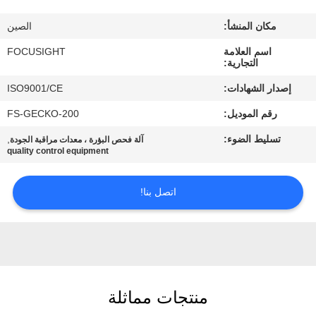
مراقبة
مكان المنشأ:
الصين
الجودة
اسم العلامة
FOCUSIGHT
التجارية:
اتصل
إصدار الشهادات:
ISO9001/CE
بنا
رقم الموديل:
FS-GECKO-200
تسليط الضوء:
,
آلة فحص البؤرة ، معدات مراقبة الجودة
أخبار
quality control equipment
اطلب
اتصل بنا!
اقتباس
خريطة
الموقع
منتجات مماثلة