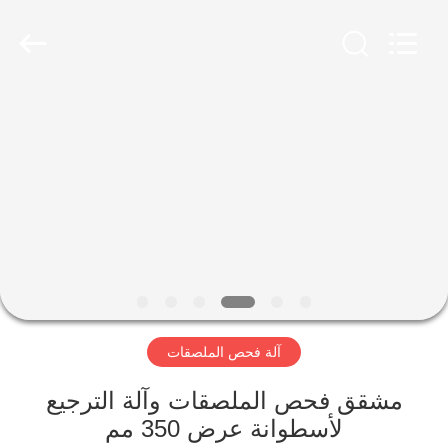
2026
Focusight
Technology
Co.,Ltd.
All
Rights
Reserved.
مسكن
منتجات
معلومات
عنا
جولة
آلة فحص الملصقات
في
المعمل
مشقق فحص الملصقات وآلة الترجيع
لأسطوانة عرض 350 مم