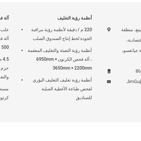
أنظمة رؤية التغليف
آلة ف
شينغ، منطقة
220 م / دقيقة لأنظمة رؤية مراقبة
علب ب
الجودة لخط إنتاج الصندوق الصلب
آلة ف
قتصادية،
500 مم
 جيانغسو،
أنظمة رؤية التعبئة والتغليف المعقمة
، آلة فحص الكرتون 6950mm ×
3650mm × 2200mm
حزم م
والتغ
أنظمة رؤية تغليف التغليف البؤري
JimGu@
لفحص طباعة الأغطية الصلبة
مستخد
للصناديق
كرتون
202 - 2026 Focusight Technology Co.,Ltd. All Rights Reserved.