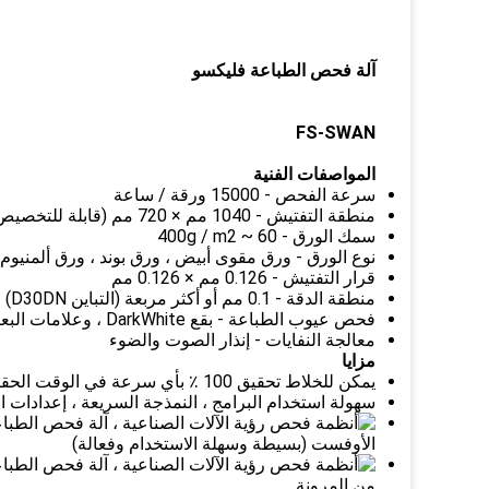
آلة فحص الطباعة فليكسو
FS-SWAN
المواصفات الفنية
سرعة الفحص - 15000 ورقة / ساعة
منطقة التفتيش - 1040 مم × 720 مم (قابلة للتخصيص)
سمك الورق - 60 ~ 400g / m2
نوع الورق - ورق مقوى أبيض ، ورق بوند ، ورق ألمنيوم ،
قرار التفتيش - 0.126 مم × 0.126 مم
منطقة الدقة - 0.1 مم أو أكثر مربعة (التباين D30DN)
فحص عيوب الطباعة - بقع DarkWhite ، وعلامات البعوض ، وعلامات السحب ، وسوء التسجيل ، واللون وما إلى ذلك.
معالجة النفايات - إنذار الصوت والضوء
مزايا
يمكن للخلاط تحقيق 100 ٪ بأي سرعة في الوقت الحقيقي للكشف غير المشوه 1: 1 (الدقة العرضية والطولية)
سهولة استخدام البرامج ، النمذجة السريعة ، إعدادات 
الأوفست (بسيطة وسهلة الاستخدام وفعالة)
من المرونة