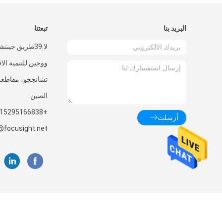
البريد بنا
تبعتنا
لا.39طريق جينت
ووجين للتنمية الا
تشانججو، مقاطعة
الصين
+8615295166838
أرسلت
focusight.net
الصين جيّد جودة آلة فحص البؤرة المزود. © 0