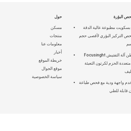
حص البؤرة
حول
سكويت مطبوعة عالية الدقة
مسكن
حص التركيز البؤري لأقصى حجم
منتجات
معلومات عنا
أخبار
4.5 طن آلة التفتيش Focusinght
خريطة الموقع
تعددة الحزم لكرتون التعبئة
موقع الجوال
ليف
سياسة الخصوصية
م واجهة ودية مع فحص طباعة
 قابلة للطي