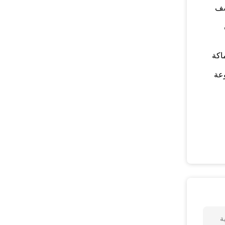
شف
اكة
عة
ة