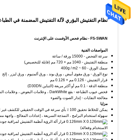
نظام التفتيش البؤري لآلة التفتيش المضمنة في الطباعة من 
FS-SWAN -
نظام فحص الأوفست على الإنترنت
المواصفات الفنية
سرعة الفحص - 15000 ورقة / ساعة
منطقة التفتيش - 1040 مم × 720 مم (قابلة للتخصيص)
سمك الورق - 60 ~ 400g / m2
نوع الورق - ورق مقوى أبيض ، ورق بوند ، ورق ألمنيوم ، ورق ليزر ، إلخ
قرار التفتيش - 0.126 مم × 0.126 مم
منطقة الدقة - 0.1 مم أو أكثر مربعة (التباين D30DN)
فحص عيوب الطباعة - بقع DarkWhite ، وعلامات البعوض ، وعلامات السحب ، وسوء التسجيل ، واللون وما إلى ذلك.
معالجة النفايات - إنذار الصوت والضوء
مزايا
يمكن للخلاط تحقيق 100 ٪ بأي سرعة في الوقت الحقيقي للكشف غير المشوه 1: 1 (الدقة العرضية والطولية)
سهولة استخدام البرامج ، النمذجة السريعة ، إعدادات المعالج ، واجهة 
الاستخدام وفعالة)