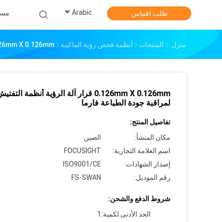
Arabic
مس
طلب اقتباس
منزل
المنتجات
أنظمة فحص رؤية الماكينة
0.126mm X 0.126mm قرار آلة الرؤية أنظمة التفتيش لمراقبة جودة 
0.126mm X 0.126mm قرار آلة الرؤية أنظمة التفتي
لمراقبة جودة الطباعة فارما
تفاصيل المنتج:
مكان المنشأ:
الصين
اسم العلامة التجارية:
FOCUSIGHT
إصدار الشهادات:
ISO9001/CE
رقم الموديل:
FS-SWAN
شروط الدفع والشحن:
الحد الأدنى لكمية:
1