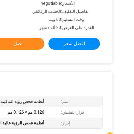
الأسعار:
negotiable
تفاصيل التغليف:
الخشب الرقائقي
وقت التسليم:
60 يوما
القدرة على العرض:
20 آلة / شهر
افضل سعر
اتصل
اسم:
أنظمة فحص رؤية الماكينة
قرار التفتيش:
0.126 مم × 0.126 مم
إبراز:
أنظمة فحص الرؤية عالية 