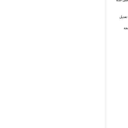
لى حدة
تعديل
جة