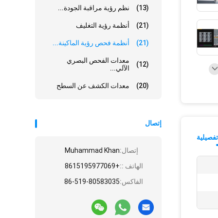
(13)
نظم رؤية مراقبة الجودة...
(21)
أنظمة رؤية التغليف
(21)
أنظمة فحص رؤية الماكينة...
معدات الفحص البصري
(12)
الآلي...
(20)
معدات الكشف عن السطح
إتصال
فصيلية
إتصال:
Muhammad Khan
الهاتف ::
+8615195977069
الفاكس:
86-519-80583035