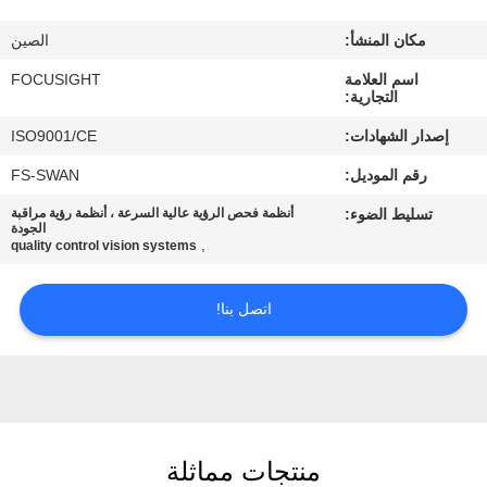
مراقبة
مكان المنشأ:
الصين
الجودة
اسم العلامة
FOCUSIGHT
التجارية:
اتصل
إصدار الشهادات:
ISO9001/CE
بنا
رقم الموديل:
FS-SWAN
تسليط الضوء:
أنظمة فحص الرؤية عالية السرعة ، أنظمة رؤية مراقبة
أخبار
الجودة
,
quality control vision systems
اطلب
اتصل بنا!
اقتباس
خريطة
الموقع
منتجات مماثلة