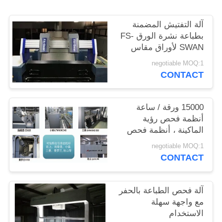
PRIVACY
POLICY
آلة التفتيش المضمنة
بطباعة نشرة الورق FS-
SWAN لأوراق مقاس
1040 مم × 720 مم
negotiable MOQ:1
CONTACT
15000 ورقة / ساعة
أنظمة فحص رؤية
الماكينة ، أنظمة فحص
الويب الضيقة
negotiable MOQ:1
CONTACT
آلة فحص الطباعة بالحفر
مع واجهة سهلة
الاستخدام