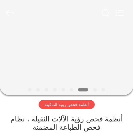
2026
Focusight
Technology
Co.,Ltd.
All
Rights
Reserved.
مسكن
منتجات
معلومات
عنا
جولة
أنظمة فحص رؤية الماكينة
في
المعمل
أنظمة فحص رؤية الآلات الثقيلة ، نظام
فحص الطباعة المضمنة