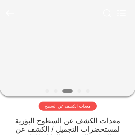
2026
Focusight
Technology
Co.,Ltd.
All
Rights
Reserved.
مسكن
منتجات
معلومات
عنا
جولة
معدات الكشف عن السطح
في
المعمل
معدات الكشف عن السطوح البؤرية
لمستحضرات التجميل / الكشف عن