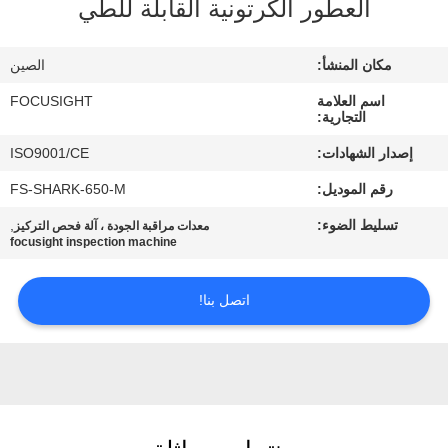
العطور الكرتونية القابلة للطي
مراقبة
الجودة
مكان المنشأ:
الصين
اسم العلامة
FOCUSIGHT
اتصل
التجارية:
بنا
إصدار الشهادات:
ISO9001/CE
رقم الموديل:
FS-SHARK-650-M
أخبار
تسليط الضوء:
,
معدات مراقبة الجودة ، آلة فحص التركيز
focusight inspection machine
اطلب
اتصل بنا!
اقتباس
خريطة
الموقع