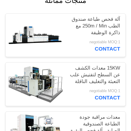
منتجات مماثلة
PRIVACY
POLICY
آلة فحص طباعة صندوق
الطب 250m / Min مع
ذاكرة الوظيفة
negotiable MOQ:1
CONTACT
15KW معدات الكشف
عن السطح لتفتيش علب
التعبئة والتغليف الناقلة
للحزم المتعددة
negotiable MOQ:1
CONTACT
معدات مراقبة جودة
الطباعة الصندوقية
الصلبة ، آلة فحص البؤرة