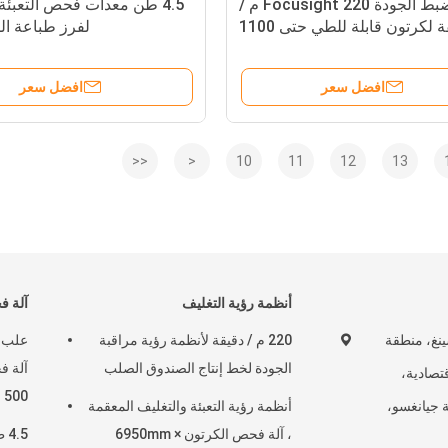
آلة ضبط الجودة Focusight 220 م /
4.5 طن معدات فحص التعبئة
دقيقة لكرتون قابلة للطي حتى 1100
لفرز طباعة ا
مم
افضل سعر
افضل سعر
<<
<
10
11
12
13
أنظمة رؤية التغليف
آلة ف
شينغ، منطقة
220 م / دقيقة لأنظمة رؤية مراقبة
علب ب
الجودة لخط إنتاج الصندوق الصلب
آلة ف
قتصادية،
500 مم
 جيانغسو،
أنظمة رؤية التعبئة والتغليف المعقمة
، آلة فحص الكرتون 6950mm ×