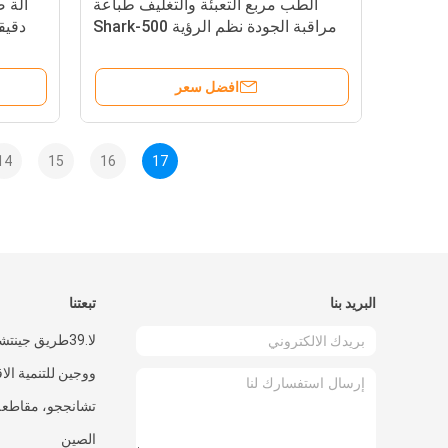
الطب مربع التعبئة والتغليف طباعة
مراقبة الجودة نظم الرؤية Shark-500
Model
افضل سعر
14
15
16
17
البريد بنا
تبعتنا
لا.39طريق جينت
ووجين للتنمية الا
تشانججو، مقاطعة
الصين