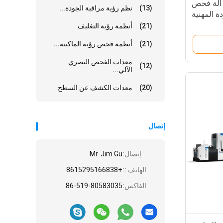
 آلة فحص
(13)
نظم رؤية مراقبة الجودة...
ة المهنية
(21)
أنظمة رؤية التغليف
(21)
أنظمة فحص رؤية الماكينة...
معدات الفحص البصري
(12)
الآلي...
(20)
معدات الكشف عن السطح
إتصال
إتصال:
Mr. Jim Gu
الهاتف ::
+8615295166838
الفاكس:
86-519-80583035