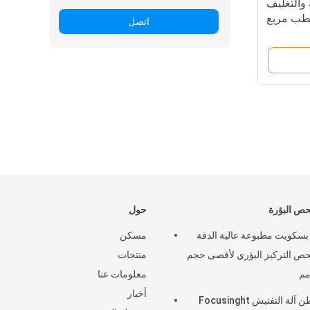
 والتغليف
لطب مربع
اتصل
حص البؤرة
حول
سكويت مطبوعة عالية الدقة
مسكن
حص التركيز البؤري لأقصى حجم
منتجات
معلومات عنا
أخبار
4.5 طن آلة التفتيش Focusinght