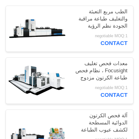
PRIVACY
الطب مربع التعبئة
POLICY
والتغليف طباعة مراقبة
الجودة نظم الرؤية
Shark-500 Model
negotiable MOQ:1
CONTACT
معدات فحص تغليف
Focusight ، نظام فحص
طباعة الكرتون مزدوج
التغذية
negotiable MOQ:1
CONTACT
آلة فحص الكرتون
الدوائية المسطحة
لكشف عيوب الطباعة