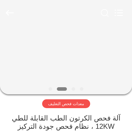
2026
Focusight
Technology
Co.,Ltd.
All
Rights
Reserved.
مسكن
منتجات
معلومات
عنا
جولة
معدات فحص التغليف
في
المعمل
آلة فحص الكرتون الطب القابلة للطي
12KW ، نظام فحص جودة التركيز