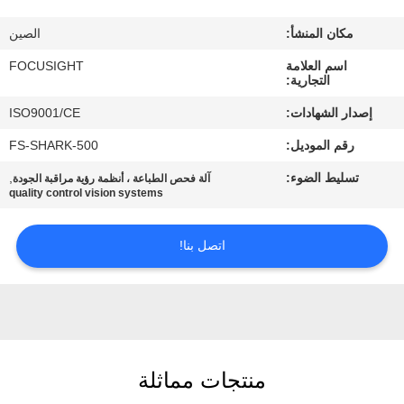
مراقبة
مكان المنشأ:
الصين
الجودة
اسم العلامة
FOCUSIGHT
التجارية:
اتصل
إصدار الشهادات:
ISO9001/CE
بنا
رقم الموديل:
FS-SHARK-500
تسليط الضوء:
,
آلة فحص الطباعة ، أنظمة رؤية مراقبة الجودة
أخبار
quality control vision systems
اطلب
اتصل بنا!
اقتباس
خريطة
الموقع
منتجات مماثلة