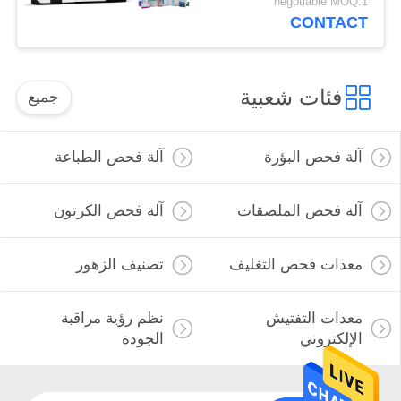
negotiable MOQ:1
CONTACT
فئات شعبية
جميع
آلة فحص البؤرة
آلة فحص الطباعة
آلة فحص الملصقات
آلة فحص الكرتون
معدات فحص التغليف
تصنيف الزهور
معدات التفتيش
نظم رؤية مراقبة
الإلكتروني
الجودة