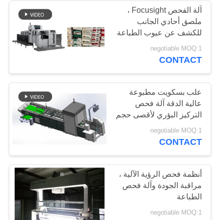
آلة الفحص Focusight ،
ملصق أحادي الجانب
21
للكشف عن عيوب الطباعة
معدات التفتيش
والكود
negotiable MOQ:1
CONTACT
الإلكتروني
علب بسكويت مطبوعة
عالية الدقة آلة فحص
التركيز البؤري لأقصى حجم
500 مم
13
negotiable MOQ:1
CONTACT
نظم رؤية مراقبة
الجودة
أنظمة فحص الرؤية الآلية ،
مراقبة الجودة وآلة فحص
الطباعة
negotiable MOQ:1