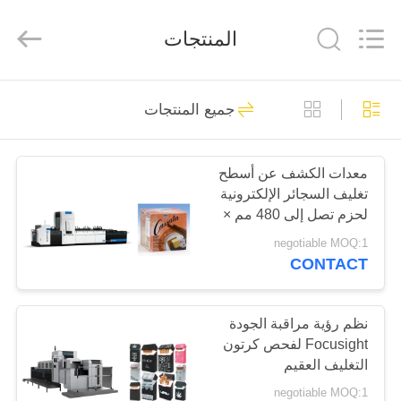
2026
Focusight
Technology
المنتجات
Co.,Ltd.
All
Rights
Reserved.
مسكن
32
جميع المنتجات
آلة فحص البؤرة
منتجات
معدات الكشف عن أسطح
تغليف السجائر الإلكترونية
معلومات
لحزم تصل إلى 480 مم ×
عنا
420 مم
negotiable MOQ:1
CONTACT
30
جولة
في
نظم رؤية مراقبة الجودة
آلة فحص الطباعة
Focusight لفحص كرتون
المعمل
التغليف العقيم
negotiable MOQ:1