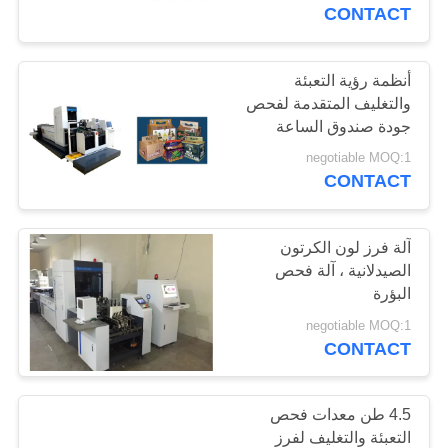
مراقبة
CONTACT
الجودة
أنظمة رؤية التعبئة
27
والتغليف المتقدمة لفحص
اتصل
جودة صندوق الساعة
آلة فحص الملصقات
بنا
الذكية 500 مم كحد أقصى
negotiable MOQ:1
CONTACT
أخبار
آلة فرز لون الكرتون
اطلب
الصيدلانية ، آلة فحص
البؤرة
28
اقتباس
negotiable MOQ:1
CONTACT
آلة فحص الكرتون
خريطة
الموقع
4.5 طن معدات فحص
التعبئة والتغليف لفرز