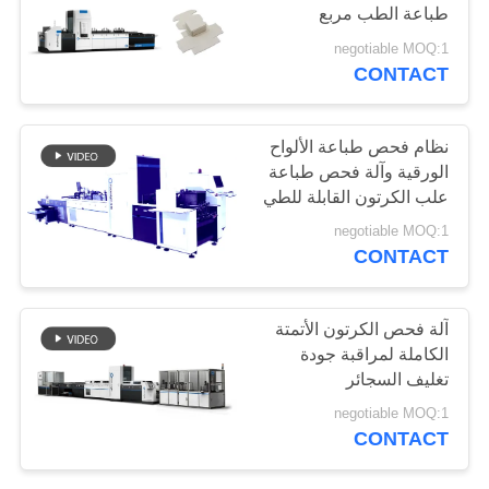
طباعة الطب مربع
PRIVACY
negotiable MOQ:1
POLICY
CONTACT
21
معدات فحص التغليف
نظام فحص طباعة الألواح
الورقية وآلة فحص طباعة
علب الكرتون القابلة للطي
،
negotiable MOQ:1
CONTACT
0
آلة فحص الكرتون الأتمتة
الكاملة لمراقبة جودة
تصنيف الزهور
تغليف السجائر
negotiable MOQ:1
CONTACT