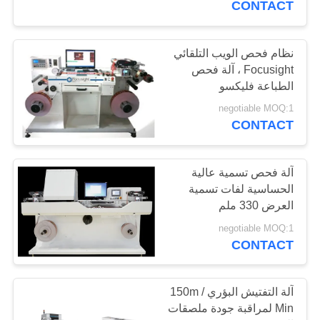
CONTACT
21
نظام فحص الويب التلقائي
أنظمة رؤية التغليف
Focusight ، آلة فحص
الطباعة فليكسو
negotiable MOQ:1
CONTACT
آلة فحص تسمية عالية
21
الحساسية لفات تسمية
أنظمة فحص رؤية
العرض 330 ملم
negotiable MOQ:1
الماكينة
CONTACT
آلة التفتيش البؤري 150m /
Min لمراقبة جودة ملصقات