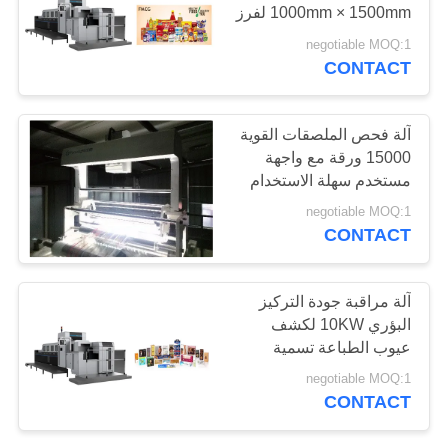
1000mm × 1500mm لفرز
PRIVACY
الملصقات
negotiable MOQ:1
POLICY
CONTACT
21
معدات فحص التغليف
آلة فحص الملصقات القوية
15000 ورقة مع واجهة
مستخدم سهلة الاستخدام
negotiable MOQ:1
CONTACT
0
آلة مراقبة جودة التركيز
البؤري 10KW لكشف
تصنيف الزهور
عيوب الطباعة تسمية
negotiable MOQ:1
CONTACT