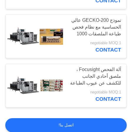
CONTACT
نموذج GECKO-200 عالي
الحساسية مع نظام فحص
طباعة الملصقات 1000
واط
negotiable MOQ:1
CONTACT
آلة الفحص Focusight ،
ملصق أحادي الجانب
للكشف عن عيوب الطباعة
والكود
negotiable MOQ:1
CONTACT
اتصل بنا!