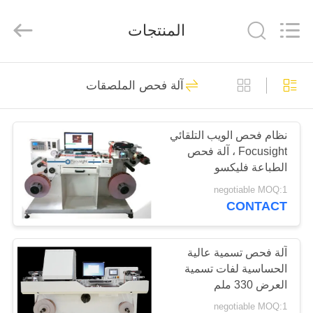
2026
Focusight
Technology
المنتجات
Co.,Ltd.
All
Rights
Reserved.
مسكن
32
آلة فحص الملصقات
آلة فحص البؤرة
منتجات
نظام فحص الويب التلقائي
Focusight ، آلة فحص
معلومات
الطباعة فليكسو
عنا
negotiable MOQ:1
CONTACT
30
جولة
في
آلة فحص تسمية عالية
آلة فحص الطباعة
الحساسية لفات تسمية
المعمل
العرض 330 ملم
negotiable MOQ:1