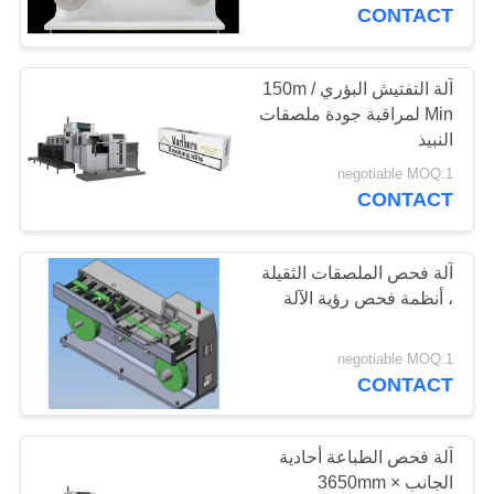
مراقبة
CONTACT
الجودة
آلة التفتيش البؤري 150m /
27
Min لمراقبة جودة ملصقات
اتصل
النبيذ
آلة فحص الملصقات
بنا
negotiable MOQ:1
CONTACT
أخبار
آلة فحص الملصقات الثقيلة
اطلب
، أنظمة فحص رؤية الآلة
28
اقتباس
negotiable MOQ:1
CONTACT
آلة فحص الكرتون
خريطة
الموقع
آلة فحص الطباعة أحادية
الجانب 3650mm ×