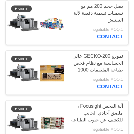
يصل حجم 200 مم مع
تسميات تسمية دقيقة لآلة
21
التفتيش
معدات التفتيش
negotiable MOQ:1
CONTACT
الإلكتروني
نموذج GECKO-200 عالي
الحساسية مع نظام فحص
طباعة الملصقات 1000
واط
13
negotiable MOQ:1
CONTACT
نظم رؤية مراقبة
الجودة
آلة الفحص Focusight ،
ملصق أحادي الجانب
للكشف عن عيوب الطباعة
والكود
negotiable MOQ:1