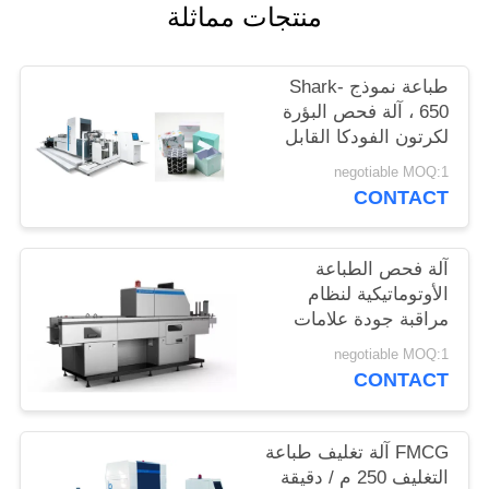
منتجات مماثلة
PRIVACY
POLICY
طباعة نموذج Shark-
650 ، آلة فحص البؤرة
لكرتون الفودكا القابل
للطي
negotiable MOQ:1
CONTACT
آلة فحص الطباعة
الأوتوماتيكية لنظام
مراقبة جودة علامات
الملابس بسرعة 150m /
negotiable MOQ:1
min
CONTACT
FMCG آلة تغليف طباعة
التغليف 250 م / دقيقة