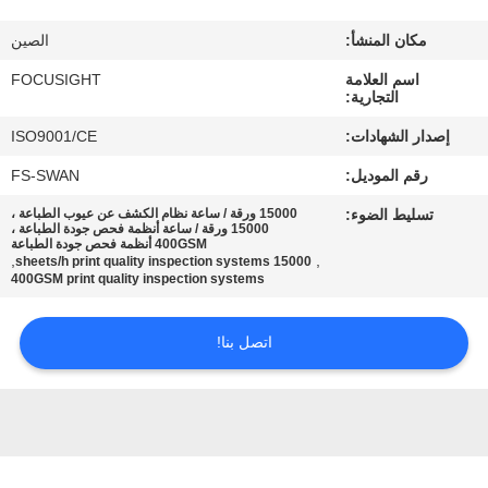
مراقبة
مكان المنشأ:
الصين
الجودة
اسم العلامة
FOCUSIGHT
التجارية:
اتصل
إصدار الشهادات:
ISO9001/CE
بنا
رقم الموديل:
FS-SWAN
تسليط الضوء:
15000 ورقة / ساعة نظام الكشف عن عيوب الطباعة ،
أخبار
15000 ورقة / ساعة أنظمة فحص جودة الطباعة ،
400GSM أنظمة فحص جودة الطباعة
,
,
15000 sheets/h print quality inspection systems
400GSM print quality inspection systems
اطلب
اقتباس
اتصل بنا!
خريطة
الموقع