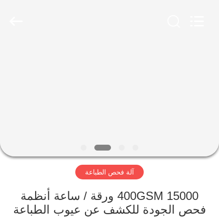
2026
Focusight
Technology
Co.,Ltd.
All
Rights
Reserved.
مسكن
منتجات
معلومات
عنا
جولة
آلة فحص الطباعة
في
المعمل
400GSM 15000 ورقة / ساعة أنظمة
فحص الجودة للكشف عن عيوب الطباعة