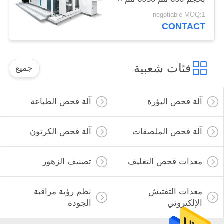
3650 مم × 2200 مم
negotiable MOQ:1
CONTACT
فئات شعبية
جميع
آلة فحص البؤرة
آلة فحص الطباعة
آلة فحص الملصقات
آلة فحص الكرتون
معدات فحص التغليف
تصنيف الزهور
معدات التفتيش
نظم رؤية مراقبة
الإلكتروني
الجودة