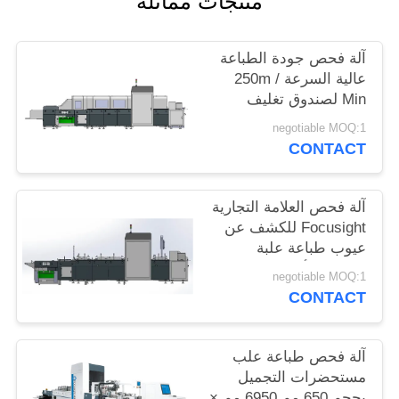
منتجات مماثلة
PRIVACY
POLICY
آلة فحص جودة الطباعة
عالية السرعة 250m /
Min لصندوق تغليف
الويسكي
negotiable MOQ:1
CONTACT
آلة فحص العلامة التجارية
Focusight للكشف عن
عيوب طباعة علبة
معجون الأسنان
negotiable MOQ:1
CONTACT
آلة فحص طباعة علب
مستحضرات التجميل
بحجم 650 مم 6950 مم ×