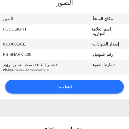
الصور
مراقبة
الجودة
مكان المنشأ:
الصين
اسم العلامة
FOCUSIGHT
اتصل
التجارية:
بنا
إصدار الشهادات:
ISO9001/CE
رقم الموديل:
FS-SHARK-500
أخبار
تسليط الضوء:
,
آلة فحص الطباعة ، معدات فحص الرؤية
vision inspection equipment
اطلب
اتصل بنا!
اقتباس
خريطة
الموقع