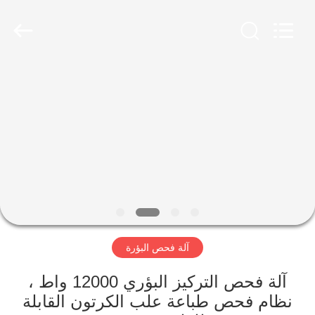
2026
Focusight
Technology
Co.,Ltd.
All
Rights
Reserved.
مسكن
منتجات
معلومات
عنا
جولة
آلة فحص البؤرة
في
المعمل
آلة فحص التركيز البؤري 12000 واط ،
نظام فحص طباعة علب الكرتون القابلة