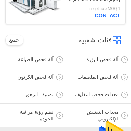
3650 مم × 2200 مم
negotiable MOQ:1
CONTACT
فئات شعبية
جميع
آلة فحص البؤرة
آلة فحص الطباعة
آلة فحص الملصقات
آلة فحص الكرتون
معدات فحص التغليف
تصنيف الزهور
معدات التفتيش
نظم رؤية مراقبة
الإلكتروني
الجودة