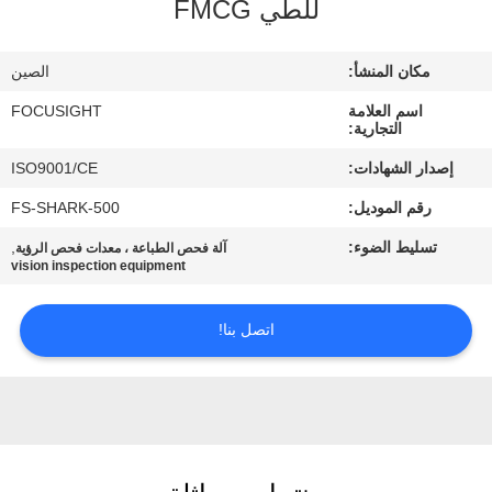
للطي FMCG
مراقبة
الجودة
مكان المنشأ:
الصين
اسم العلامة
FOCUSIGHT
اتصل
التجارية:
بنا
إصدار الشهادات:
ISO9001/CE
رقم الموديل:
FS-SHARK-500
أخبار
تسليط الضوء:
,
آلة فحص الطباعة ، معدات فحص الرؤية
vision inspection equipment
اطلب
اتصل بنا!
اقتباس
خريطة
الموقع