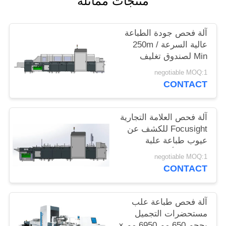
منتجات مماثلة
PRIVACY
POLICY
آلة فحص جودة الطباعة
عالية السرعة 250m /
Min لصندوق تغليف
الويسكي
negotiable MOQ:1
CONTACT
آلة فحص العلامة التجارية
Focusight للكشف عن
عيوب طباعة علبة
معجون الأسنان
negotiable MOQ:1
CONTACT
آلة فحص طباعة علب
مستحضرات التجميل
بحجم 650 مم 6950 مم ×