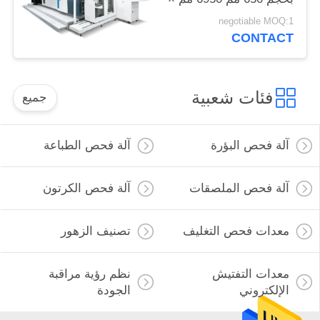
3650 مم × 2200 مم
negotiable MOQ:1
CONTACT
فئات شعبية
جميع
آلة فحص البؤرة
آلة فحص الطباعة
آلة فحص الملصقات
آلة فحص الكرتون
معدات فحص التغليف
تصنيف الزهور
معدات التفتيش
نظم رؤية مراقبة
الإلكتروني
الجودة