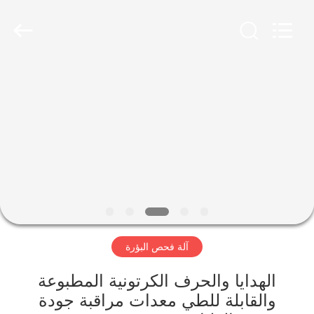
2026
Focusight
Technology
Co.,Ltd.
All
Rights
Reserved.
مسكن
منتجات
معلومات
عنا
جولة
آلة فحص البؤرة
في
المعمل
الهدايا والحرف الكرتونية المطبوعة
والقابلة للطي معدات مراقبة جودة