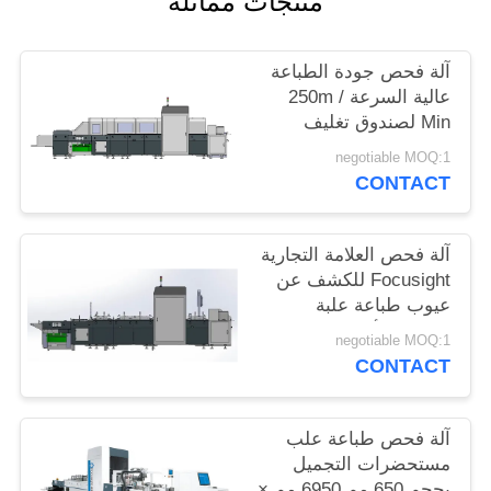
منتجات مماثلة
PRIVACY
POLICY
آلة فحص جودة الطباعة
عالية السرعة 250m /
Min لصندوق تغليف
الويسكي
negotiable MOQ:1
CONTACT
آلة فحص العلامة التجارية
Focusight للكشف عن
عيوب طباعة علبة
معجون الأسنان
negotiable MOQ:1
CONTACT
آلة فحص طباعة علب
مستحضرات التجميل
بحجم 650 مم 6950 مم ×