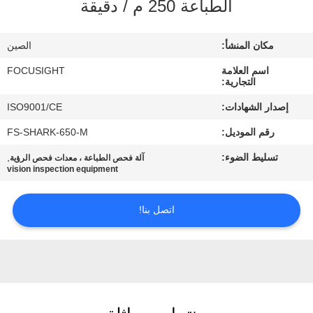
الطباعة 250 م / دقيقة
مراقبة
الجودة
مكان المنشأ:
الصين
اسم العلامة
FOCUSIGHT
اتصل
التجارية:
بنا
إصدار الشهادات:
ISO9001/CE
رقم الموديل:
FS-SHARK-650-M
أخبار
تسليط الضوء:
,
آلة فحص الطباعة ، معدات فحص الرؤية
vision inspection equipment
اطلب
اتصل بنا!
اقتباس
خريطة
الموقع