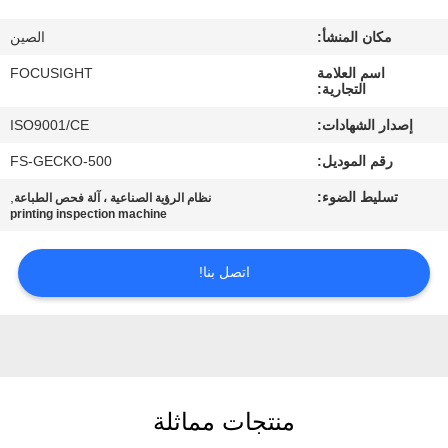
مراقبة
مكان المنشأ:
الصين
الجودة
اسم العلامة
FOCUSIGHT
التجارية:
اتصل
إصدار الشهادات:
ISO9001/CE
بنا
رقم الموديل:
FS-GECKO-500
تسليط الضوء:
,
نظام الرؤية الصناعية ، آلة فحص الطباعة
أخبار
printing inspection machine
اطلب
اتصل بنا!
اقتباس
خريطة
الموقع
منتجات مماثلة