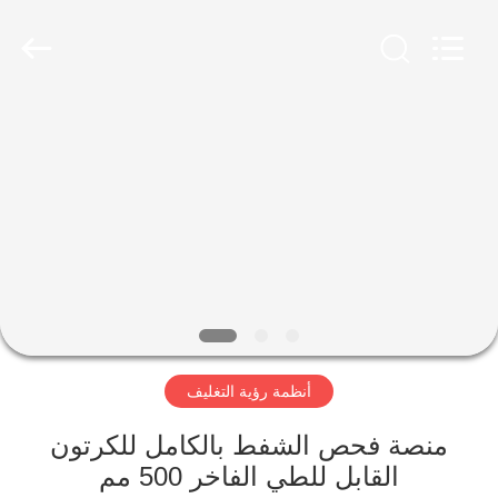
2026
Focusight
Technology
Co.,Ltd.
All
Rights
Reserved.
مسكن
منتجات
معلومات
عنا
جولة
أنظمة رؤية التغليف
في
المعمل
منصة فحص الشفط بالكامل للكرتون
القابل للطي الفاخر 500 مم