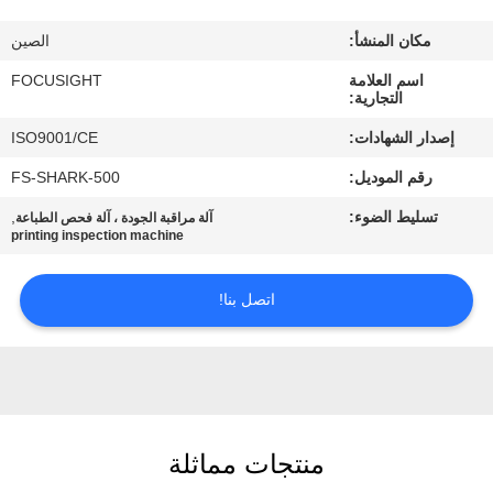
مراقبة
مكان المنشأ:
الصين
الجودة
اسم العلامة
FOCUSIGHT
التجارية:
اتصل
إصدار الشهادات:
ISO9001/CE
بنا
رقم الموديل:
FS-SHARK-500
تسليط الضوء:
,
آلة مراقبة الجودة ، آلة فحص الطباعة
أخبار
printing inspection machine
اطلب
اتصل بنا!
اقتباس
خريطة
الموقع
منتجات مماثلة