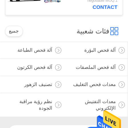
negotiable MOQ:1
CONTACT
فئات شعبية
جميع
آلة فحص البؤرة
آلة فحص الطباعة
آلة فحص الملصقات
آلة فحص الكرتون
معدات فحص التغليف
تصنيف الزهور
معدات التفتيش
نظم رؤية مراقبة
الإلكتروني
الجودة