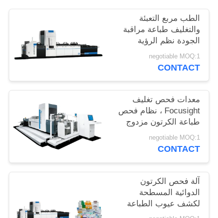
PRIVACY
الطب مربع التعبئة
POLICY
والتغليف طباعة مراقبة
الجودة نظم الرؤية
Shark-500 Model
negotiable MOQ:1
CONTACT
معدات فحص تغليف
Focusight ، نظام فحص
طباعة الكرتون مزدوج
التغذية
negotiable MOQ:1
CONTACT
آلة فحص الكرتون
الدوائية المسطحة
لكشف عيوب الطباعة