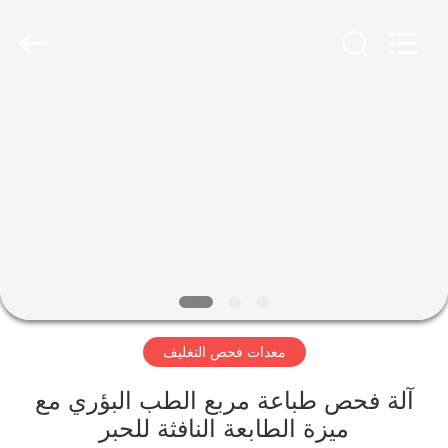
2026
Focusight
Technology
Co.,Ltd.
All
Rights
Reserved.
مسكن
منتجات
معلومات
عنا
جولة
معدات فحص التغليف
في
المعمل
آلة فحص طباعة مربع الطب البؤري مع
ميزة الطابعة النافثة للحبر