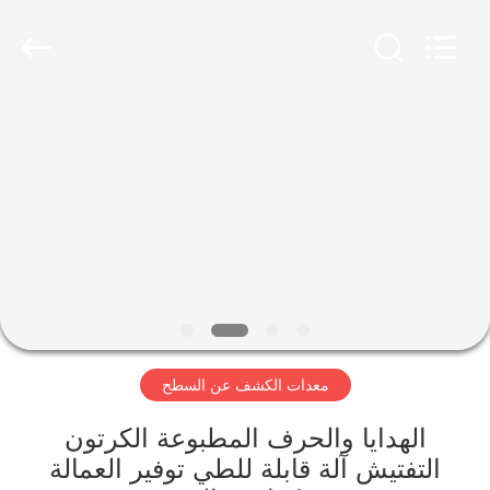
2026
Focusight
Technology
Co.,Ltd.
All
Rights
Reserved.
مسكن
منتجات
معلومات
عنا
جولة
معدات الكشف عن السطح
في
المعمل
الهدايا والحرف المطبوعة الكرتون
التفتيش آلة قابلة للطي توفير العمالة