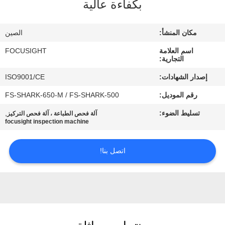
بكفاءة عالية
مراقبة
الجودة
مكان المنشأ:
الصين
اسم العلامة
FOCUSIGHT
اتصل
التجارية:
بنا
إصدار الشهادات:
ISO9001/CE
رقم الموديل:
FS-SHARK-650-M / FS-SHARK-500
أخبار
تسليط الضوء:
,
آلة فحص الطباعة ، آلة فحص التركيز
focusight inspection machine
اطلب
اتصل بنا!
اقتباس
خريطة
الموقع