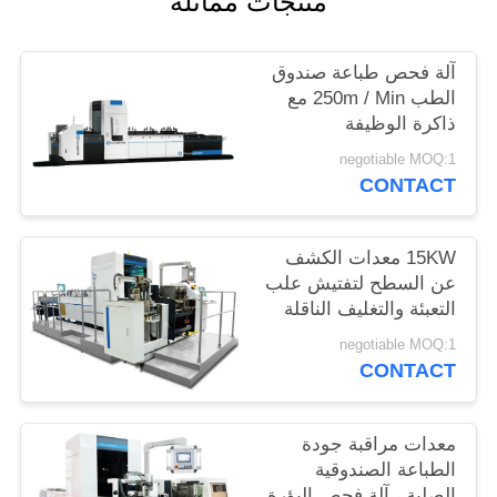
منتجات مماثلة
PRIVACY
POLICY
آلة فحص طباعة صندوق
الطب 250m / Min مع
ذاكرة الوظيفة
negotiable MOQ:1
CONTACT
15KW معدات الكشف
عن السطح لتفتيش علب
التعبئة والتغليف الناقلة
للحزم المتعددة
negotiable MOQ:1
CONTACT
معدات مراقبة جودة
الطباعة الصندوقية
الصلبة ، آلة فحص البؤرة