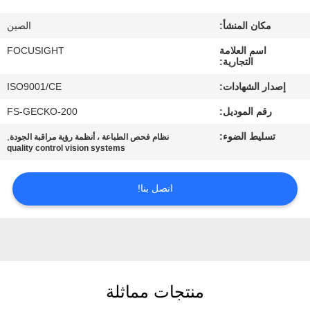
مراقبة
مكان المنشأ:
الصين
الجودة
اسم العلامة
FOCUSIGHT
التجارية:
اتصل
إصدار الشهادات:
ISO9001/CE
بنا
رقم الموديل:
FS-GECKO-200
تسليط الضوء:
,
نظام فحص الطباعة ، أنظمة رؤية مراقبة الجودة
أخبار
quality control vision systems
اطلب
اتصل بنا!
اقتباس
خريطة
الموقع
منتجات مماثلة