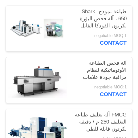
PRIVACY
طباعة نموذج Shark-
POLICY
650 ، آلة فحص البؤرة
لكرتون الفودكا القابل
للطي
negotiable MOQ:1
CONTACT
آلة فحص الطباعة
الأوتوماتيكية لنظام
مراقبة جودة علامات
الملابس بسرعة 150m /
negotiable MOQ:1
min
CONTACT
FMCG آلة تغليف طباعة
التغليف 250 م / دقيقة
لكرتون قابلة للطي