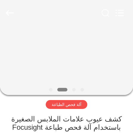
2026
Focusight
Technology
Co.,Ltd.
All
Rights
Reserved.
مسكن
منتجات
معلومات
عنا
جولة
آلة فحص الطباعة
في
المعمل
كشف عيوب علامات الملابس الصغيرة
باستخدام آلة فحص طباعة Focusight