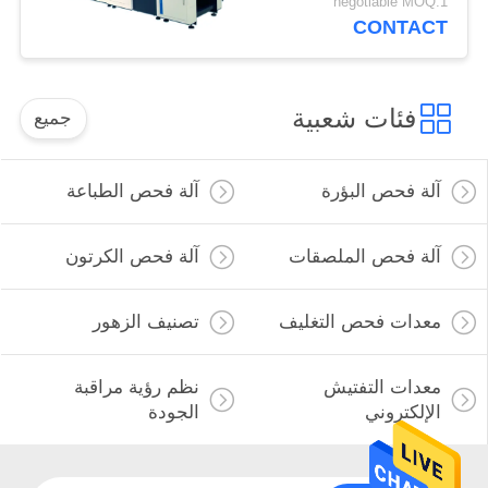
negotiable MOQ:1
CONTACT
فئات شعبية
جميع
آلة فحص البؤرة
آلة فحص الطباعة
آلة فحص الملصقات
آلة فحص الكرتون
معدات فحص التغليف
تصنيف الزهور
معدات التفتيش
نظم رؤية مراقبة
الإلكتروني
الجودة