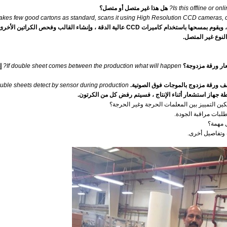
Is this offline or onli
هل هذا غير متصل أو متصل؟
 takes few good cartons as standard, scans it using High Resolution CCD cameras, c
ج: يستغرق الأمر بعض الكراتين الجيدة كمعيار قياسي ، ويقوم بمسحها باستخدام كاميرات CCD عالية الدقة ، وإنشاء القالب وفحص الك
لنوع غير المتصل.
ر ورقة مزدوجة؟
If double sheet comes between the production what will happen?
إ
شف ورقة مزدوج بالموجات فوق الصوتية.
ouble sheets detect by sensor during production
 جهاز استشعار أثناء الإنتاج ، فسيتم رفض كل من الكرتون.
 التمييز بين المعلمات الحرجة وغير الحرجة؟
لبات مراقبة الجودة.
 وتفاصيل أخرى.