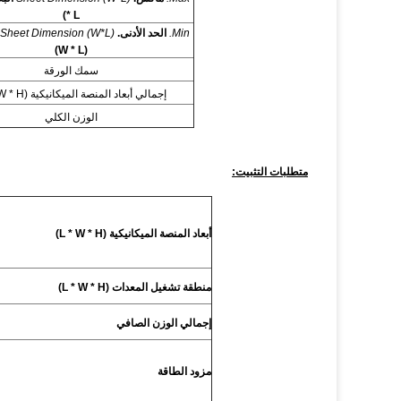
* L)
Min.
الحد الأدنى.
Sheet Dimension (W*L)
(W * L)
سمك الورقة
إجمالي أبعاد المنصة الميكانيكية (L * W * H)
الوزن الكلي
متطلبات التثبيت:
أبعاد المنصة الميكانيكية (L * W * H)
منطقة تشغيل المعدات (L * W * H)
إجمالي الوزن الصافي
مزود الطاقة