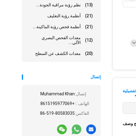
(13)
نظم رؤية مراقبة الجودة...
(21)
أنظمة رؤية التغليف
(21)
أنظمة فحص رؤية الماكينة...
معدات الفحص البصري
(12)
الآلي...
(20)
معدات الكشف عن السطح
إتصال
فصيلية
إتصال:
Muhammad Khan
الهاتف ::
+8615195977069
الفاكس:
86-519-80583035
ج وصف