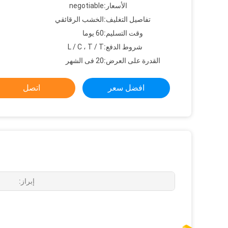
الأسعار:
negotiable
تفاصيل التغليف:
الخشب الرقائقي
وقت التسليم:
60 يوما
شروط الدفع:
L / C ، T / T
القدرة على العرض:
20 فى الشهر
افضل سعر
اتصل
إبراز: