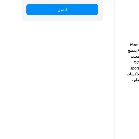
اتصل
How: 
الكيفية: تقوم كاميرات Focusight بمسح
ارتون مطبوع أو معيب
It 
spots
معاكسات
طع ،