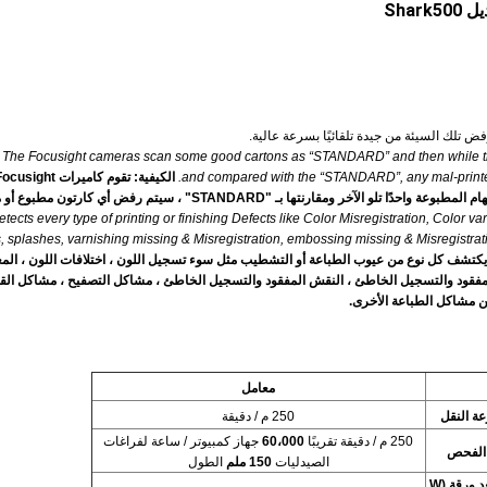
Sha
تلك السيئة من جيدة تلقائيًا بسرعة عالية.
The Focusight cameras scan some good cartons as “STANDARD” and then while the 
and compared with the “STANDARD”, any mal-printed 
بعض الكراتين الجيدة كـ "STANDARD" ، وبعد ذلك يتم فحص باقي المهام المطبوعة واحدًا تلو الآخر ومقارنتها بـ "STANDARD" ، سيتم رفض أي ك
detects every type of printing or finishing Defects like Color Misregistration, Color var
, splashes, varnishing missing & Misregistration, embossing missing & Misregistr
يكتشف كل نوع من عيوب الطباعة أو التشطيب مثل سوء تسجيل اللون ، اختلافات اللون ، ال
يش المفقود والتسجيل الخاطئ ، النقش المفقود والتسجيل الخاطئ ، مشاكل التصفيح ، مشاكل الق
 من مشاكل الطباعة الأخرى.
معامل
ة النقل
250 م / دقيقة
250 م / دقيقة تقريبًا
60،000
جهاز كمبيوتر / ساعة لفراغات
الفحص
الصيدليات
150 ملم
الطول
البعد ورقة (W