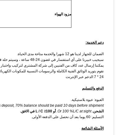
مزود الهواء
دعم الخدمة:
الضمان للجهاز لدينا هو 12 شهرا والخدمة متاحة مدى الحياة.
سيجيب خبيرنا على أي استفسار في غضون 24-48 ساعة ، وسيتم حله في أقرب وقت ممكن.
يمكننا إرسال عدد كاف من الفنيين إلى شركة المشتري لتركيب واختبار ا
نقوم بتوريد الوثائق الفنية الكاملة والرسومات النسبية للمكونات الكهربائية
24 * 7 الدعم عبر الإنترنت
الدفع والتسليم
العبوة: عبوة بلاستيكية.
s deposit, 70% balance should be paid 10 days before shipment.
الشحن.
Or 100 %L/C at sight.
أو 100٪ L / C في الافق.
التسليم: 60 يوما بعد أن نحصل على الدفعة الأولى.
الأسئلة الشائعة