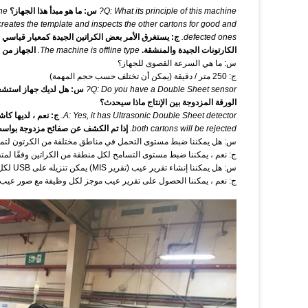
Q: What its principle of this machine?
س: ما هو مبدأ هذا الجهاز؟
ne?
reates the template and inspects the other cartons for good and
defected ones.
الكارتونات الجيدة والمنشقة.
The machine is offline type.
الجهاز من ا
س: ما هي السرعة القصوى للجهاز؟
ج: 250 متر / دقيقة (يمكن أن تختلف حسب حجم المهمة)
Q: Do you have a Double Sheet sensor?
س: هل لديك جهاز استشعا
الورقة المزدوجة بين الإنتاج ماذا سيحدث؟
A: Yes, it has Ultrasonic Double Sheet detector.
ج: نعم ، لديها كا
both cartons will be rejected.
إذا تم الكشف عن صفائح مزدوجة بواسطة
س: هل يمكننا ضبط مستوى التحمل في مناطق مختلفة من الكرتون لتمكين
ج: نعم ، يمكننا ضبط مستوى التسامح لكل منطقة من الكراتين وفقًا لمتط
س: هل يمكننا إنشاء تقرير عيب (تقرير MIS) يمكن تنزيله على USB لكل مهمة؟
ج: نعم ، يمكننا الحصول على تقرير عيب موجز لكل وظيفة مع صور عيب