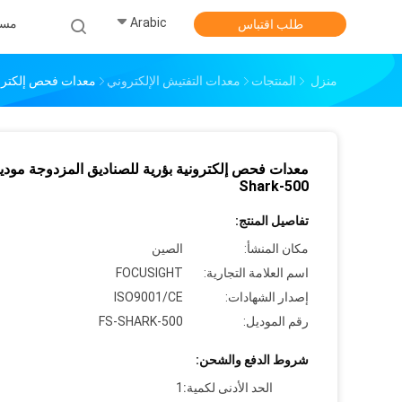
Arabic
مس
طلب اقتباس
منزل
المنتجات
معدات التفتيش الإلكتروني
معدات فحص إلكترونية ب
معدات فحص إلكترونية بؤرية للصناديق المزدوجة مودي
Shark-500
تفاصيل المنتج:
مكان المنشأ:
الصين
اسم العلامة التجارية:
FOCUSIGHT
إصدار الشهادات:
ISO9001/CE
رقم الموديل:
FS-SHARK-500
شروط الدفع والشحن:
الحد الأدنى لكمية:
1