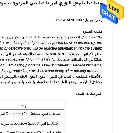
معدات التفتيش البؤري لمربعات الطي المزدوجة ، موديل rk500
رقم الموديل:
FS-SHARK-500
مقدمة قصيرة:
ماذا: ستكتشف آلة فحص البؤرة بدقة عيوب الطباعة على الكرتون وسترفض 
rest of the printed jobs are inspected be scanned one by one
or defective ones will be rejected automatically by the system.
تلقائيًا من قبل النظام.
iations, Hazing, Misprints, Defect in the text,
ation, Laminating problems, Die-cut problems, Barcode problems,
Holographic foil, cure & cast and many other printing problems.
، الأخطاء المطبعية ، العيب في النص ، البقع ، البقع ، الطلاء بالورن
مشاكل الباركود ، رقائق الطباعة الثلاثية الأبعاد والعلاج والصب والعديد
المواصفات الفنية:
بند
Max.
ماكس.
Transportation Speed
سرع
Max.
ماكس.
Inspection Speed
سرعة 
Max.
ماكس.
Sheet Dimension (W*L)