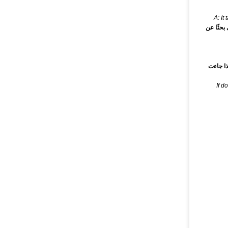
A: It
راتين الأخرى بحثًا عن
ذا جاءت
If d