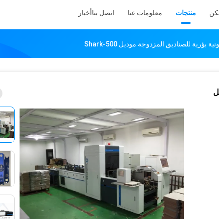
كن
منتجات
معلومات عنا
اتصل بنا
أخبار
ؤرية للصناديق المزدوجة موديل Shark-500
ل