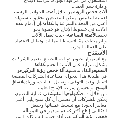
المصنعون من مراقبة الجودة، مراقبة الإنتاج،
وإدارة سير العمل.
آلات فحص الرؤية
من خلال أتمتة الجوانب الرئيسية
لعملية التفتيش، يمكن للمصنعين تحقيق مستويات
أعلى من الدقة والسرعة والكفاءة.إن إدماج هذه
الآلات في خطوط الإنتاج هو خطوة نحو
تحقيق
الأتمتة الصناعية
، حيث تعمل الآلات
والبرمجيات معًا لتبسيط العمليات وتقليل الاعتماد
على العمالة اليدوية.
الاستنتاج
مع استمرار تطوير صناعة التصنيع، تعتمد الشركات
بشكل متزايد على الأتمتة لتحسين
كفاءة
التصنيع
والبقاء تنافسية.
آلة فحص رؤية التركيز
هو
في طليعة هذا التحول، مساعدة الشركات المصنعة
لتقليل وقت التوقف، وتقليل النفايات، وزيادة
اتساق
المنتج
، وتحسين سرعة الإنتاج العامة.
من خلال دمج
تكنولوجيا التفتيش
في عملية التصنيع،
يمكن للشركات أن تضمن أن كل منتج يلبي أعلى
معايير الجودة مع تبسيط عملياتها وخفض
التكاليف.إنتاج أكثر كفاءة يستمر في النمو،
آلة
فحص رؤية التركيز
هي أداة حيوية للشركات التي