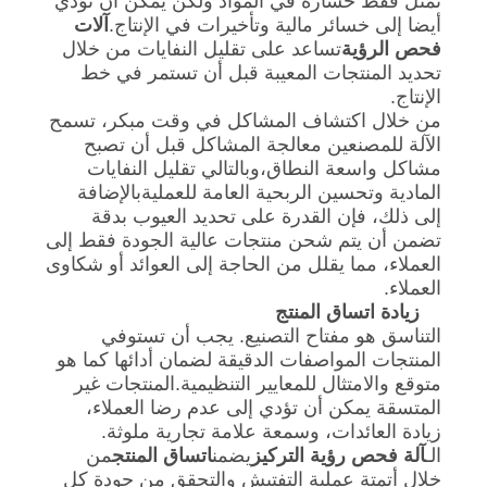
تمثل فقط خسارة في المواد ولكن يمكن أن تؤدي
أيضا إلى خسائر مالية وتأخيرات في الإنتاج.
آلات
فحص الرؤية
تساعد على تقليل النفايات من خلال
تحديد المنتجات المعيبة قبل أن تستمر في خط
الإنتاج.
من خلال اكتشاف المشاكل في وقت مبكر، تسمح
الآلة للمصنعين معالجة المشاكل قبل أن تصبح
مشاكل واسعة النطاق،وبالتالي تقليل النفايات
المادية وتحسين الربحية العامة للعمليةبالإضافة
إلى ذلك، فإن القدرة على تحديد العيوب بدقة
تضمن أن يتم شحن منتجات عالية الجودة فقط إلى
العملاء، مما يقلل من الحاجة إلى العوائد أو شكاوى
العملاء.
زيادة اتساق المنتج
التناسق هو مفتاح التصنيع. يجب أن تستوفي
المنتجات المواصفات الدقيقة لضمان أدائها كما هو
متوقع والامتثال للمعايير التنظيمية.المنتجات غير
المتسقة يمكن أن تؤدي إلى عدم رضا العملاء،
زيادة العائدات، وسمعة علامة تجارية ملوثة.
الـ
آلة فحص رؤية التركيز
يضمن
اتساق المنتج
من
خلال أتمتة عملية التفتيش والتحقق من جودة كل