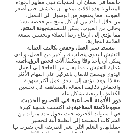
حاسماً في ضمان أن المنتجات تلبي معايير الجودة
المطلوبة.هذه الآلات يمكنها أن تكتشف حتى أصغر
العيوب، مما يمنعهم من الوصول إلى العميل.
من خلال التأكد من أن كل منتج يتم فحصه بدقة
وخالي من العيوب، يمكن للمصنعين
جودة المنتج
،
مما يؤدي إلى ارتفاع رضا العملاء وتحسين سمعة
العلامة التجارية.
تبسيط سير العمل وخفض تكاليف العمالة
التفتيش اليدوي يتطلب قدر كبير من العمل، والذي
يمكن أن يأخذ وقتًا ومكلفًا.
آلات فحص الرؤية
أتمتة
عملية التفتيش ، مما يقلل من الحاجة إلى العمل
اليدوي ويسمح للعمال بالتركيز على المهام الأكثر
تعقيدًا. وهذا يؤدي إلى تدفق عمل أكثر سهولة
وانخفاض تكاليف العمالة ،المساهمة في تحسين
الكفاءة والربحية بشكل عام.
دور الأتمتة الصناعية في التصنيع الحديث
مفهوم
الأتمتة الصناعية
وقد اكتسبت شعبية كبيرة
في السنوات الأخيرة، حيث تحول عدد متزايد من
الشركات المصنعة إلى أنظمة آلية لتحسين
عملياتها.و التعلم الآلي يغير الطريقة التي يقترب بها