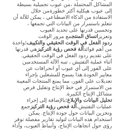
المشاكل المحتملة ،من عيوب تجميلية بسيطة
إلى عيوب هيكلية أكثر خطورةمن خلال
الاستفادة من الذكاء الاصطناعي ، يمكن للآلة أن
تتعلم باستمرار من البيانات التي تجمعها ،
وتحسين قدرتها على تحديد العيوب
وتعزيز
اتساق المنتج
مع مرور الوقت
ردود الفعل في الوقت الحقيقي والتكييف:
واحدة
من أهم فوائد
آلة فحص رؤية التركيز
هي قدرتها
على تقديم ردود الفعل في الوقت الحقيقي.
أثناء عملية التفتيش ، تنبه الآلة المستخدمين
على الفور إلى أي عيوب أو انحرافات عن
معايير الجودة.هذا يسمح للمشغلين بإجراء
تعديلات على الفور، مما يمنع المنتجات المعيبة
من الاستمرار في خط الإنتاج وتقليل فرص
مشاكل الإنتاج الكبيرة.
تحليل البيانات والإبلاغ:
بالإضافة إلى إجراء
عمليات التفتيش،
آلة فحص رؤية التركيز
جمع
وتخزين البيانات حول جودة الإنتاج. يمكن
استخدام هذه البيانات لتوليد تقارير مفصلة توفر
رؤى حول اتجاهات الإنتاج، وأنماط العيوب، وأداء