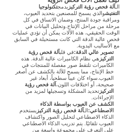
الـ
آلة فحص رؤية التركيز
يدمج
تكنولوجيا
التفتيش
والذي يسمح للمصنعين بتحديد العيوب،
ومراقبة جودة المنتج، وضمان الاتساق في كل
مرحلة من مراحل الإنتاج.وتحليل البيانات في
الوقت الحقيقي، هذه الآلات يمكن أن تؤدي عمليات
فحص عالية الدقة التي كانت مستحيلة في السابق
مع الأساليب اليدوية.
تصوير عالي الدقة:
في قلب
آلة فحص رؤية
التركيز
هي نظام الكاميرات عالية الدقة. هذه
الكاميرات تلتقط صور مفصلة للمنتجات في
خط الإنتاج، مما يسمح للآلة بالكشف عن أصغر
العيوب.سواء كان عيباً سطحياً، أبعاد غير
صحيحة، أو اختلافات اللون،
آلة فحص رؤية
التركيز
تحديد المشكلة وتسجيلها لمزيد من
الإجراءات.
الكشف عن العيوب بواسطة الذكاء
الاصطناعي:
الـ
آلة فحص رؤية التركيز
يستخدم
الذكاء الاصطناعي لتحليل الصور واكتشاف
العيوب تلقائيًا. يتم تدريب الذكاء الاصطناعي
على التعرف على مجموعة واسعة من