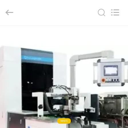
2026
Focusight
Technology
Co.,Ltd.
All
Rights
Reserved.
مسكن
منتجات
معلومات
عنا
جولة
في
المعمل
NEWS