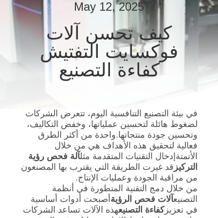
May 12, 2025
مراقبة
الجودة
كيف تحسن آلات
فوكسايت التفتيش
اتصل
كفاءة التصنيع
بنا
أخبار
في بيئة التصنيع التنافسية اليوم، تتعرض الشركات
لضغوط هائلة لتحسين عملياتها، وخفض التكاليف،
اطلب
وتحسين جودة منتجاتها.واحدة من أكثر الطرق
فعالية لتحقيق هذه الأهداف هي من خلال
اقتباس
الأتمتةإدخال التقنيات المتقدمة مثل
آلة فحص رؤية
التركيز
قد غيرت الطريقة التي يقترب بها المصنعون
من مراقبة الجودة وعمليات الإنتاج.
خريطة
من خلال دمج التقنية المتطورة في أنظمة
الموقع
التصنيع
آلات فحص الرؤية
أصبحت أدوات أساسية
في تعزيز
كفاءة التصنيع
هذه الآلات تساعد الشركات