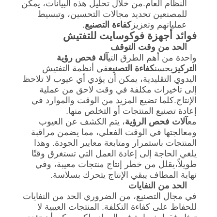
النظام العام.من خلال تحليل هذه البيانات، يمكن
للمصنعين تحديد مجالات التحسين، وتبسيط
عملياتهم وتعزيز
كفاءة التصنيع
.
فوائد أجهزة فوكوسايت للتفتيش
الحد من وقت التوقف
واحدة من أهم الطرق التي
آلة فحص رؤية
التركيز
يحسن
كفاءة التصنيع
في أنظمة التفتيش
اليدوي التقليدية، يمكن أن يؤدي أي عيوب لا تلاحظ
إلى تأخيرات مكلفة في وقت لاحق من عملية
الإنتاج.كلما تضيع المزيد من الوقت والموارد في
إعادة تصنيع المنتجات أو التخلص منها.
مع
آلات فحص الرؤية
، يتم الكشف عن العيوب
ومعالجتها في الوقت الفعلي، مما يضمن مراقبة
المنتجات باستمرار ومتابعة معايير الجودة. وهذا
يلغي الحاجة إلى إعادة العمل التي تستغرق وقتًا
طويلاً،يقلل من خطر إنتاج منتجات معيبة، وفي
نهاية المطاف يبقي الإنتاج يتحرك بسلاسة.
الحد من النفايات
في مجال التصنيع، من الضروري الحد من النفايات
للحفاظ على كفاءة التكلفة. المنتجات العيبية لا