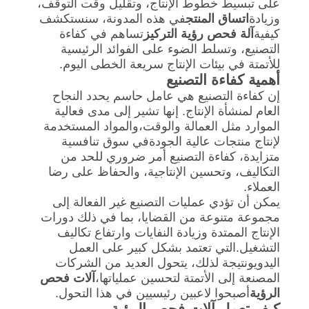
على تبسيط خطوط الإنتاج، وتقليل وقت التوقف،
PRIVACY
وزيادة
اتساق المنتج
في هذه المدونة، سنستكشف
كيفية
آلة فحص رؤية التركيز
تساهم في كفاءة
POLICY
التصنيع، وتسلط الضوء على الفوائد الرئيسية
للأتمتة في بيئات الإنتاج سريعة الخطى اليوم.
أهمية كفاءة التصنيع
إن كفاءة التصنيع هي عامل حاسم يحدد النجاح
العام لمنشأة الإنتاج. إنها تشير إلى مدى فعالية
الموارد مثل العمالة والوقت،والمواد المستخدمة
لإنتاج منتجات عالية الجودةفي سوق تنافسية
متزايدة، كفاءة التصنيع أمر ضروري للحد من
التكاليف، وتحسين الإنتاجية، والحفاظ على رضا
العملاء.
يمكن أن تؤدي عمليات التصنيع غير الفعالة إلى
مجموعة متنوعة من القضايا، بما في ذلك دورات
الإنتاج الممتدة وزيادة النفايات وارتفاع تكاليف
التشغيل.التي تعتمد بشكل كبير على العمل
اليدويونتيجة لذلك، يتحول العديد من الشركات
المصنعة إلى الأتمتة لتحسين عملياتها،
آلات فحص
الرؤية
أصبحوا لاعبين رئيسيين في هذا التحول.
كيف تعمل آلات فحص الرؤية