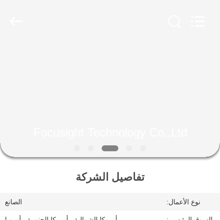
2026
Focusight
Technology
Co.,Ltd.
All
Rights
Reserved.
مسكن
منتجات
معلومات
عنا
Focusight Technology Co.,Ltd
جولة
تفاصيل الشركة
في
المعمل
نوع الأعمال:
الصانع
السوق الرئيسي:
أمريكا الشمالية , أمريكا الجنوبية , أوروبا