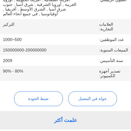
مراقبة
الغربية , أوروبا الشرقية , شرق آسيا , جنوب
شرق آسيا , الشرق الأوسط , أفريقيا ,
الجودة
أوقيانوسيا , في جميع أنحاء العالم
العلامات
التركيز
التجارية:
اتصل
عدد الموظفين:
500~1000
بنا
المبيعات السنوية:
150000000-200000000
أخبار
سنة التأسيس:
2009
تصدير أجهزة
80% - 90%
الكمبيوتر:
اطلب
اقتباس
جولة في المعمل
ضبط الجودة
خريطة
الموقع
علمت أكثر